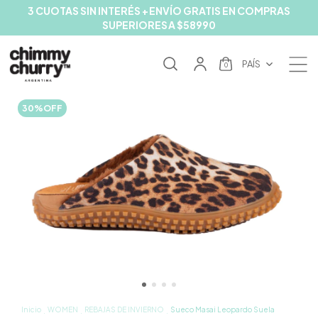
3 CUOTAS SIN INTERÉS + ENVÍO GRATIS EN COMPRAS
SUPERIORES A $58990
PAÍS
0
30
%
OFF
Inicio
WOMEN
REBAJAS DE INVIERNO
Sueco Masai Leopardo Suela
.
.
.