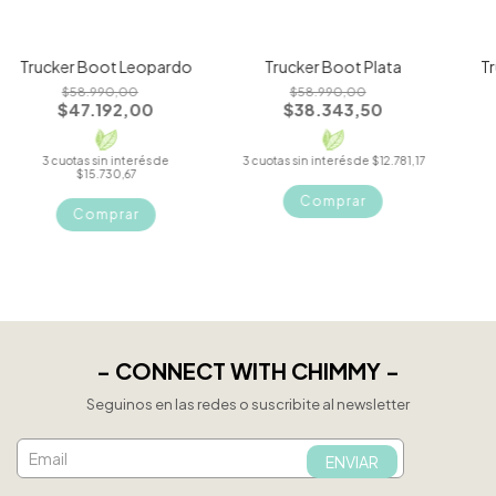
Trucker Boot Leopardo
Trucker Boot Plata
T
$58.990,00
$58.990,00
$47.192,00
$38.343,50
3
cuotas sin interés de
3
cuotas sin interés de
$12.781,17
$15.730,67
Comprar
Comprar
- CONNECT WITH CHIMMY -
Seguinos en las redes o suscribite al newsletter