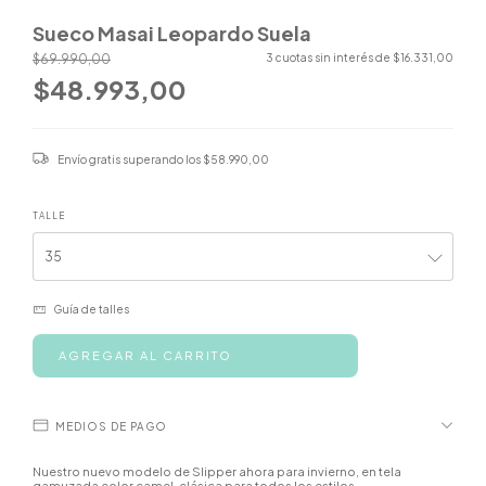
Sueco Masai Leopardo Suela
$69.990,00
3
cuotas sin interés de
$16.331,00
$48.993,00
Envío gratis
superando los
$58.990,00
TALLE
Guía de talles
MEDIOS DE PAGO
Nuestro nuevo modelo de Slipper ahora para invierno, en tela
gamuzada color camel, clásica para todos los estilos .