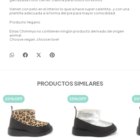
Vienen con pelo en el interior lo que la hace super calentita , y con una
plantilla adecuada a la forma del pie para mayor comodidad.
Producto Vegano
Estas Chimmys no contienen ningún producto derivado de origen
animal.
Choose vegan, choose love!
PRODUCTOS SIMILARES
20
%
OFF
35
%
OFF
20