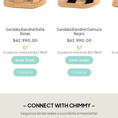
Sandalia Bandhel Rafia
Sandalia Bandhel Gamuza
Beige
Negro
$62.990,00
$62.990,00
3
cuotas sin interés de
$20.996,67
3
cuotas sin interés de
$20.996,67
3
cuo
Envío Gratis
Envío Gratis
Comprar
Comprar
- CONNECT WITH CHIMMY -
Seguinos en las redes o suscribite al newsletter