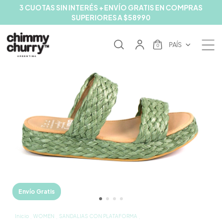
3 CUOTAS SIN INTERÉS + ENVÍO GRATIS EN COMPRAS
SUPERIORES A $58990
PAÍS
0
Envío Gratis
Inicio
WOMEN
SANDALIAS CON PLATAFORMA
.
.
.