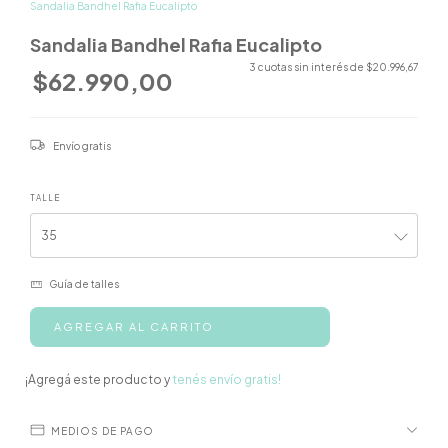
Sandalia Bandhel Rafia Eucalipto
Sandalia Bandhel Rafia Eucalipto
3
cuotas sin interés de
$20.996,67
$62.990,00
Envío gratis
TALLE
Guía de talles
¡Agregá este producto y
tenés envío gratis!
MEDIOS DE PAGO